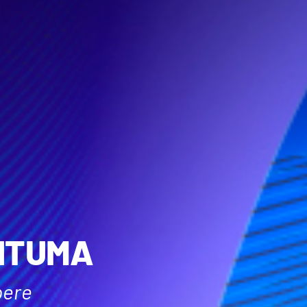
HTUMA
pere