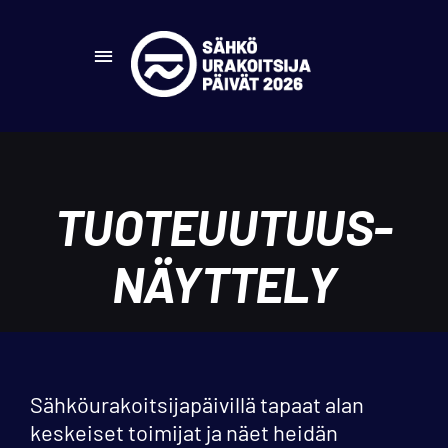
Skip
to
Toggle
content
Navigation
Etusivu
Majoitus
TUOTEUUTUUS­
Tuotenäyttely
NÄYTTELY
Sähköurakoitsijapäivillä tapaat alan
keskeiset toimijat ja näet heidän