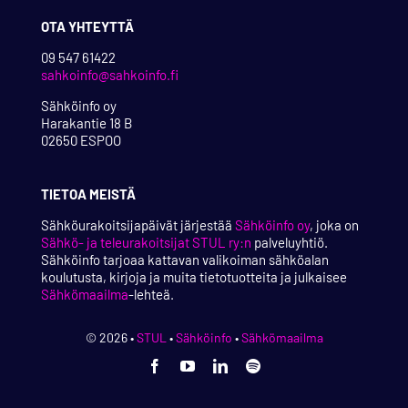
OTA YHTEYTTÄ
09 547 61422
sahkoinfo@sahkoinfo.fi
Sähköinfo oy
Harakantie 18 B
02650 ESPOO
TIETOA MEISTÄ
Sähköurakoitsijapäivät järjestää
Sähköinfo oy
, joka on
Sähkö- ja teleurakoitsijat STUL ry:n
palveluyhtiö.
Sähköinfo tarjoaa kattavan valikoiman sähköalan
koulutusta, kirjoja ja muita tietotuotteita ja julkaisee
Sähkömaailma
-lehteä.
© 2026 •
STUL
•
Sähköinfo
•
Sähkömaailma